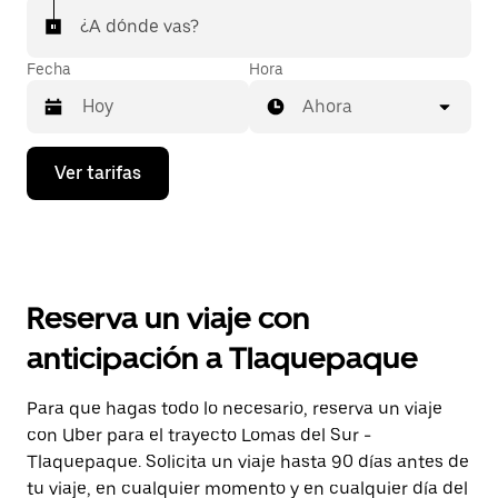
¿A dónde vas?
Fecha
Hora
Ahora
Presiona
Ver tarifas
la
flecha
hacia
abajo
para
interactuar
con
Reserva un viaje con
el
calendario
anticipación a Tlaquepaque
y
selecciona
una
Para que hagas todo lo necesario, reserva un viaje
fecha.
con Uber para el trayecto Lomas del Sur -
Presiona
la
Tlaquepaque. Solicita un viaje hasta 90 días antes de
tecla Esc
tu viaje, en cualquier momento y en cualquier día del