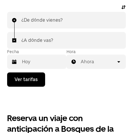
¿De dónde vienes?
¿A dónde vas?
Fecha
Hora
Ahora
Presiona
Ver tarifas
la
flecha
hacia
abajo
para
interactuar
con
Reserva un viaje con
el
calendario
anticipación a Bosques de la
y