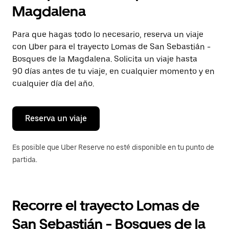
selecciona
Magdalena
una
fecha.
Presiona
Para que hagas todo lo necesario, reserva un viaje
la
con Uber para el trayecto Lomas de San Sebastián -
tecla Esc
para
Bosques de la Magdalena. Solicita un viaje hasta
cerrar
90 días antes de tu viaje, en cualquier momento y en
el
cualquier día del año.
calendario.
Reserva un viaje
Es posible que Uber Reserve no esté disponible en tu punto de
partida.
Recorre el trayecto Lomas de
San Sebastián - Bosques de la