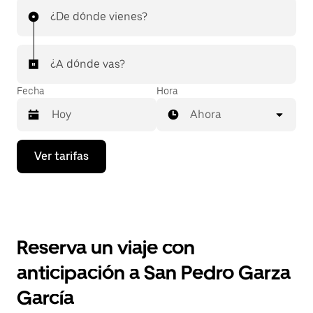
¿De dónde vienes?
¿A dónde vas?
Fecha
Hora
Ahora
Presiona
Ver tarifas
la
flecha
hacia
abajo
para
interactuar
con
Reserva un viaje con
el
calendario
anticipación a San Pedro Garza
y
selecciona
García
una
fecha.