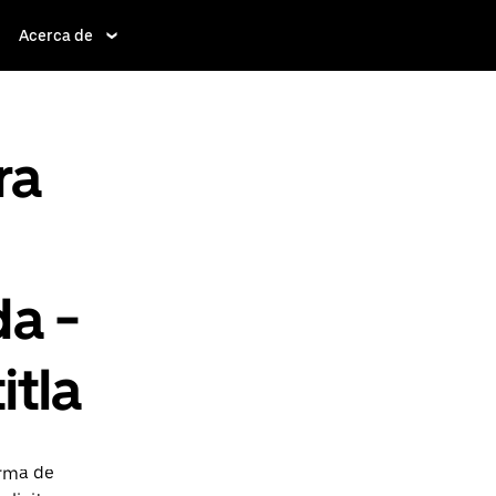
Acerca de
ra
da -
itla
erma de