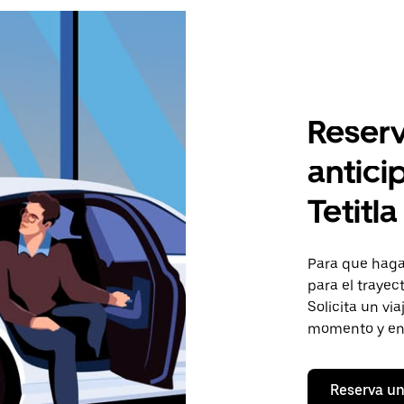
Reserv
antici
Tetitla
Para que hagas
para el trayec
Solicita un vi
momento y en 
Reserva un