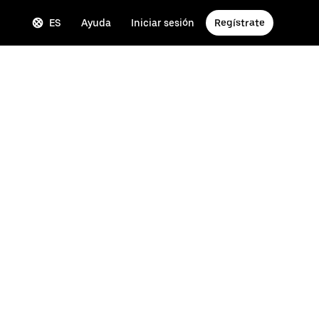
ES
Ayuda
Iniciar sesión
Regístrate