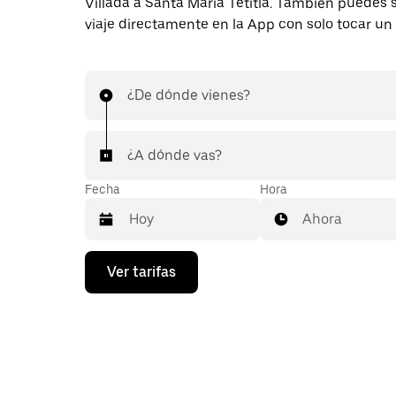
Villada a Santa María Tetitla. También puedes s
viaje directamente en la App con solo tocar un
¿De dónde vienes?
¿A dónde vas?
Fecha
Hora
Ahora
Presiona
Ver tarifas
la
flecha
hacia
abajo
para
interactuar
con
el