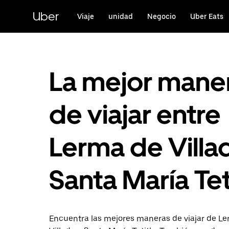
Saltar
al
Uber
Viaje
unidad
Negocio
Uber Eats
contenido
principal
La mejor mane
de viajar entre
Lerma de Villa
Santa María Tet
Encuentra las mejores maneras de viajar de L