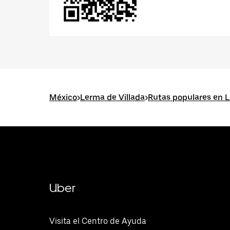
México
>
Lerma de Villada
>
Rutas populares en L
Uber
Visita el Centro de Ayuda