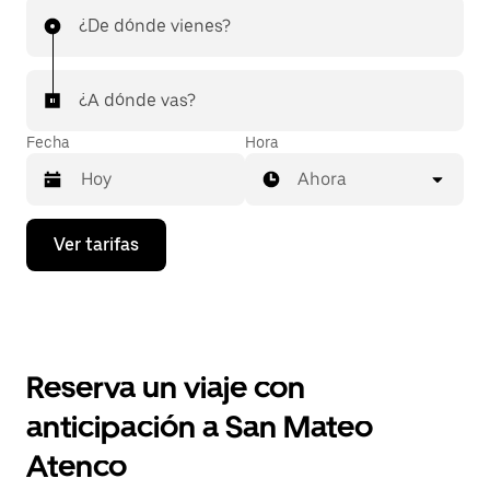
¿De dónde vienes?
¿A dónde vas?
Fecha
Hora
Ahora
Presiona
Ver tarifas
la
flecha
hacia
abajo
para
interactuar
con
Reserva un viaje con
el
calendario
anticipación a San Mateo
y
selecciona
Atenco
una
fecha.