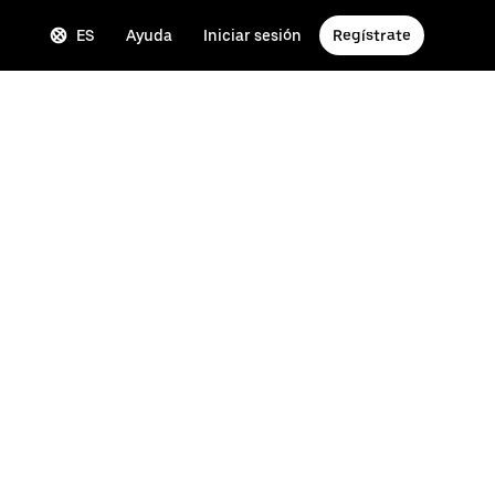
ES
Ayuda
Iniciar sesión
Regístrate