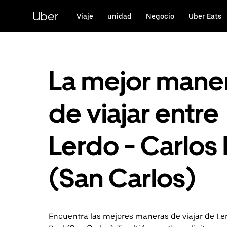
Saltar
al
Uber
Viaje
unidad
Negocio
Uber Eats
contenido
principal
La mejor mane
de viajar entre
Lerdo - Carlos 
(San Carlos)
Encuentra las mejores maneras de viajar de Le