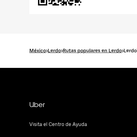
México
>
Lerdo
>
Rutas populares en Lerdo
>
Lerdo
Uber
Visita el Centro de Ayuda