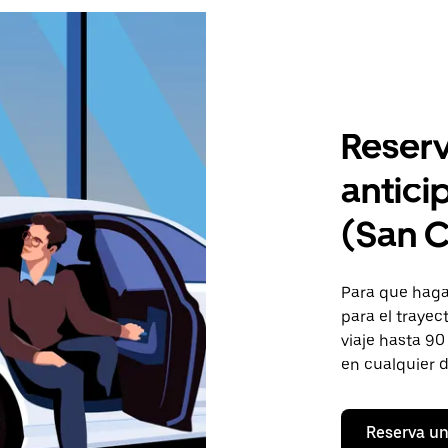
Reserv
antici
(San C
Para que hagas
para el trayec
viaje hasta 90
en cualquier d
Reserva un