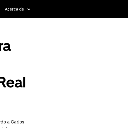
Acerca de
ra
Real
rdo a Carlos