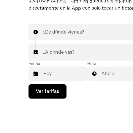
Real (San Carlos). También puedes solicitar un 
directamente en la App con solo tocar un botó
¿De dónde vienes?
¿A dónde vas?
Fecha
Hora
Ahora
Presiona
Ver tarifas
la
flecha
hacia
abajo
para
interactuar
con
el