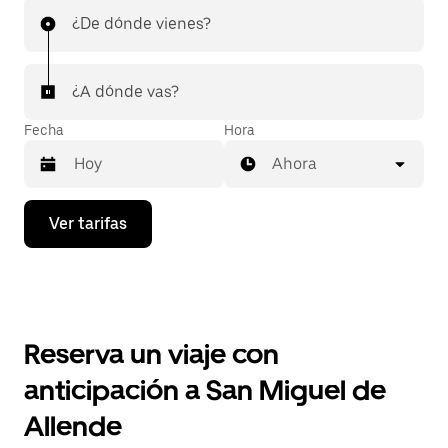
¿De dónde vienes?
¿A dónde vas?
Fecha
Hora
Ahora
Presiona
Ver tarifas
la
flecha
hacia
abajo
para
interactuar
con
Reserva un viaje con
el
calendario
anticipación a San Miguel de
y
selecciona
Allende
una
fecha.