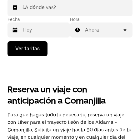
¿A dónde vas?
Fecha
Hora
Ahora
Presiona
Ver tarifas
la
flecha
hacia
abajo
para
interactuar
con
Reserva un viaje con
el
calendario
anticipación a Comanjilla
y
selecciona
una
Para que hagas todo lo necesario, reserva un viaje
fecha.
con Uber para el trayecto León de los Aldama -
Presiona
la
Comanjilla. Solicita un viaje hasta 90 días antes de tu
tecla Esc
viaje, en cualquier momento y en cualquier día del