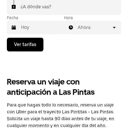
¿A dónde vas?
Fecha
Hora
Ahora
Presiona
Ver tarifas
la
flecha
hacia
abajo
para
interactuar
con
Reserva un viaje con
el
calendario
anticipación a Las Pintas
y
selecciona
una
Para que hagas todo lo necesario, reserva un viaje
fecha.
con Uber para el trayecto Las Pintitas - Las Pintas.
Presiona
la
Solicita un viaje hasta 90 días antes de tu viaje, en
tecla Esc
cualquier momento y en cualquier día del año.