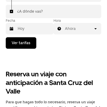
¿A dónde vas?
Fecha
Hora
Ahora
Presiona
Ver tarifas
la
flecha
hacia
abajo
para
interactuar
con
Reserva un viaje con
el
calendario
anticipación a Santa Cruz del
y
selecciona
Valle
una
fecha.
Presiona
Para que hagas todo lo necesario, reserva un viaje
la