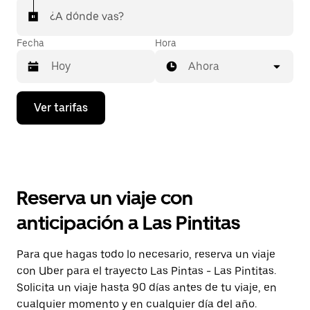
¿A dónde vas?
Fecha
Hora
Ahora
Presiona
Ver tarifas
la
flecha
hacia
abajo
para
interactuar
con
Reserva un viaje con
el
calendario
anticipación a Las Pintitas
y
selecciona
una
Para que hagas todo lo necesario, reserva un viaje
fecha.
con Uber para el trayecto Las Pintas - Las Pintitas.
Presiona
la
Solicita un viaje hasta 90 días antes de tu viaje, en
tecla Esc
cualquier momento y en cualquier día del año.