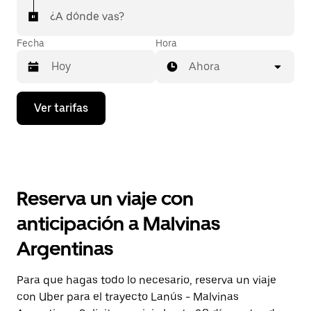
¿A dónde vas?
Fecha
Hora
Ahora
Presiona
Ver tarifas
la
flecha
hacia
abajo
para
interactuar
con
Reserva un viaje con
el
calendario
anticipación a Malvinas
y
selecciona
Argentinas
una
fecha.
Presiona
Para que hagas todo lo necesario, reserva un viaje
la
con Uber para el trayecto Lanús - Malvinas
tecla Esc