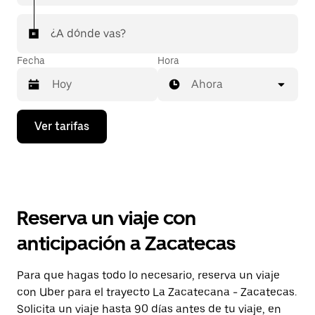
¿A dónde vas?
Fecha
Hora
Ahora
Presiona
Ver tarifas
la
flecha
hacia
abajo
para
interactuar
con
Reserva un viaje con
el
calendario
anticipación a Zacatecas
y
selecciona
una
Para que hagas todo lo necesario, reserva un viaje
fecha.
con Uber para el trayecto La Zacatecana - Zacatecas.
Presiona
la
Solicita un viaje hasta 90 días antes de tu viaje, en