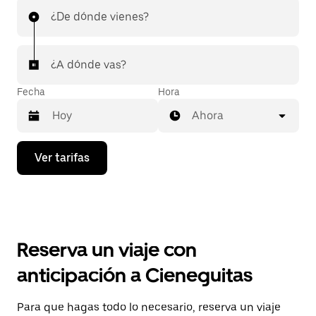
¿De dónde vienes?
¿A dónde vas?
Fecha
Hora
Ahora
Presiona
Ver tarifas
la
flecha
hacia
abajo
para
interactuar
con
Reserva un viaje con
el
calendario
anticipación a Cieneguitas
y
selecciona
una
Para que hagas todo lo necesario, reserva un viaje
fecha.