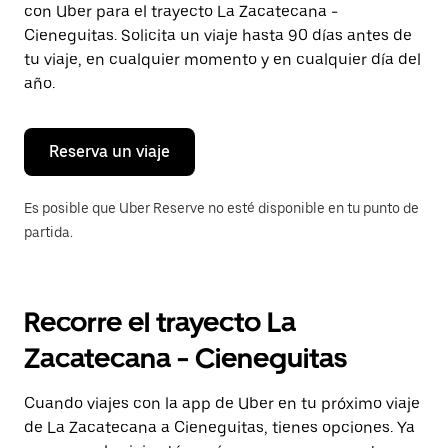
con Uber para el trayecto La Zacatecana -
Presiona
la
Cieneguitas. Solicita un viaje hasta 90 días antes de
tecla Esc
tu viaje, en cualquier momento y en cualquier día del
para
año.
cerrar
el
calendario.
Reserva un viaje
Es posible que Uber Reserve no esté disponible en tu punto de
partida.
Recorre el trayecto La
Zacatecana - Cieneguitas
Cuando viajes con la app de Uber en tu próximo viaje
de La Zacatecana a Cieneguitas, tienes opciones. Ya