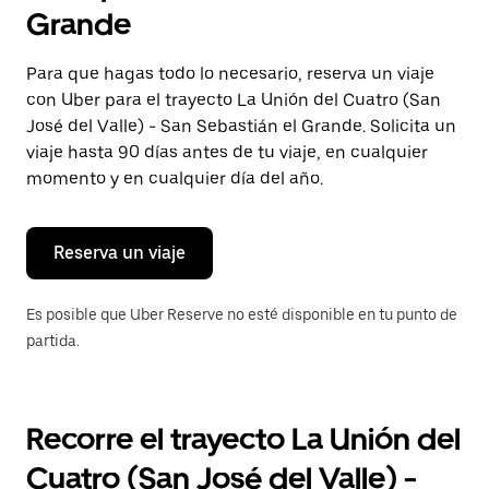
selecciona
Grande
una
fecha.
Presiona
Para que hagas todo lo necesario, reserva un viaje
la
con Uber para el trayecto La Unión del Cuatro (San
tecla Esc
para
José del Valle) - San Sebastián el Grande. Solicita un
cerrar
viaje hasta 90 días antes de tu viaje, en cualquier
el
momento y en cualquier día del año.
calendario.
Reserva un viaje
Es posible que Uber Reserve no esté disponible en tu punto de
partida.
Recorre el trayecto La Unión del
Cuatro (San José del Valle) -