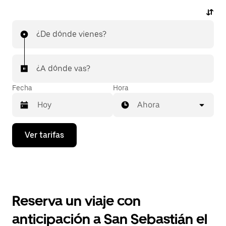
¿De dónde vienes?
¿A dónde vas?
Fecha
Hora
Ahora
Presiona
Ver tarifas
la
flecha
hacia
abajo
para
interactuar
con
Reserva un viaje con
el
calendario
anticipación a San Sebastián el
y