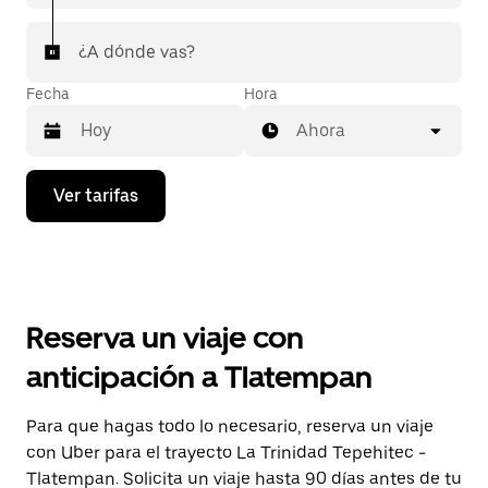
¿A dónde vas?
Fecha
Hora
Ahora
Presiona
Ver tarifas
la
flecha
hacia
abajo
para
interactuar
con
Reserva un viaje con
el
calendario
anticipación a Tlatempan
y
selecciona
una
Para que hagas todo lo necesario, reserva un viaje
fecha.
con Uber para el trayecto La Trinidad Tepehitec -
Presiona
la
Tlatempan. Solicita un viaje hasta 90 días antes de tu