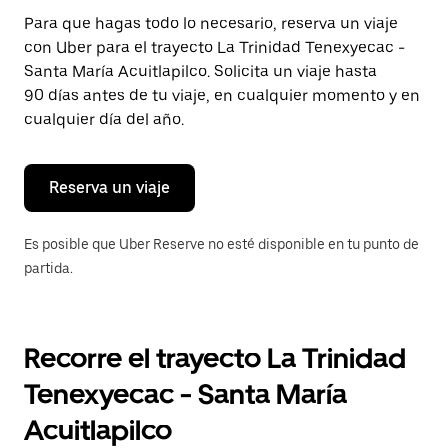
Presiona
Para que hagas todo lo necesario, reserva un viaje
la
con Uber para el trayecto La Trinidad Tenexyecac -
tecla Esc
para
Santa María Acuitlapilco. Solicita un viaje hasta
cerrar
90 días antes de tu viaje, en cualquier momento y en
el
cualquier día del año.
calendario.
Reserva un viaje
Es posible que Uber Reserve no esté disponible en tu punto de
partida.
Recorre el trayecto La Trinidad
Tenexyecac - Santa María
Acuitlapilco