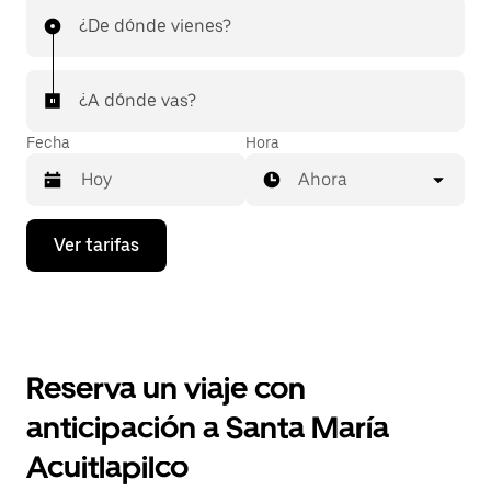
¿De dónde vienes?
¿A dónde vas?
Fecha
Hora
Ahora
Presiona
Ver tarifas
la
flecha
hacia
abajo
para
interactuar
con
Reserva un viaje con
el
calendario
anticipación a Santa María
y
selecciona
Acuitlapilco
una
fecha.