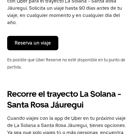
con Uber para el trayecto La Solana - Santa Rosa
tecla Esc
para
Jáuregui. Solicita un viaje hasta 90 días antes de tu
cerrar
viaje, en cualquier momento y en cualquier día del
el
año.
calendario.
Reserva un viaje
Es posible que Uber Reserve no esté disponible en tu punto de
partida.
Recorre el trayecto La Solana -
Santa Rosa Jáuregui
Cuando viajes con la app de Uber en tu próximo viaje
de La Solana a Santa Rosa Jáuregui, tienes opciones.
Ya sea que solo viajes tú o más personas, encuentra