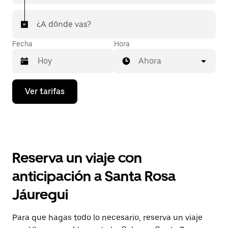
¿A dónde vas?
Fecha
Hora
Ahora
Presiona
Ver tarifas
la
flecha
hacia
abajo
para
interactuar
con
Reserva un viaje con
el
calendario
anticipación a Santa Rosa
y
selecciona
Jáuregui
una
fecha.
Presiona
Para que hagas todo lo necesario, reserva un viaje
la