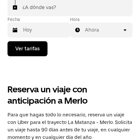
¿A dónde vas?
Fecha
Hora
Ahora
Presiona
Ver tarifas
la
flecha
hacia
abajo
para
interactuar
con
Reserva un viaje con
el
calendario
anticipación a Merlo
y
selecciona
una
Para que hagas todo lo necesario, reserva un viaje
fecha.
con Uber para el trayecto La Matanza - Merlo. Solicita
Presiona
la
un viaje hasta 90 días antes de tu viaje, en cualquier
tecla Esc
momento y en cualquier día del año.