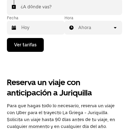
¿A dónde vas?
Fecha
Hora
Ahora
Presiona
Ver tarifas
la
flecha
hacia
abajo
para
interactuar
con
Reserva un viaje con
el
calendario
anticipación a Juriquilla
y
selecciona
una
Para que hagas todo lo necesario, reserva un viaje
fecha.
con Uber para el trayecto La Griega - Juriquilla.
Presiona
la
Solicita un viaje hasta 90 días antes de tu viaje, en
tecla Esc
cualquier momento y en cualquier día del año.