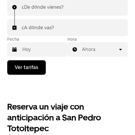
¿De dónde vienes?
¿A dónde vas?
Fecha
Hora
Ahora
Presiona
Ver tarifas
la
flecha
hacia
abajo
para
interactuar
con
Reserva un viaje con
el
calendario
anticipación a San Pedro
y
selecciona
Totoltepec
una
fecha.