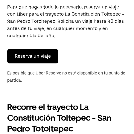
Presiona
Para que hagas todo lo necesario, reserva un viaje
la
con Uber para el trayecto La Constitución Toltepec -
tecla Esc
para
San Pedro Totoltepec. Solicita un viaje hasta 90 días
cerrar
antes de tu viaje, en cualquier momento y en
el
cualquier día del año.
calendario.
Reserva un viaje
Es posible que Uber Reserve no esté disponible en tu punto de
partida.
Recorre el trayecto La
Constitución Toltepec - San
Pedro Totoltepec