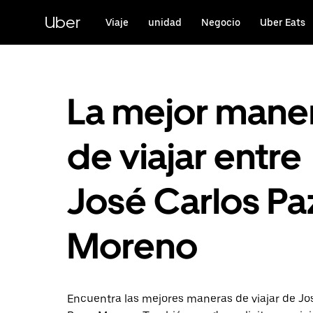
Saltar
al
Uber
Viaje
unidad
Negocio
Uber Eats
contenido
principal
La mejor mane
de viajar entre
José Carlos Pa
Moreno
Encuentra las mejores maneras de viajar de Jo