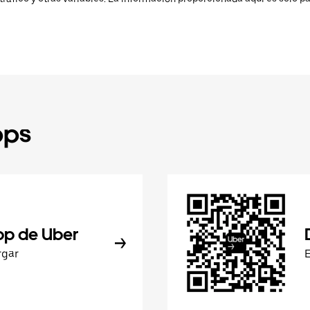
pps
pp de Uber
rgar