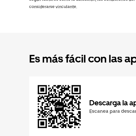
considerarse vinculante.
Es más fácil con las a
Descarga la a
Escanea para desca