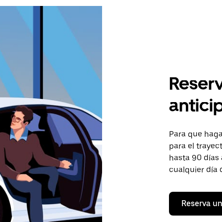
Reserv
antici
Para que hagas
para el trayec
hasta 90 días 
cualquier día 
Reserva un