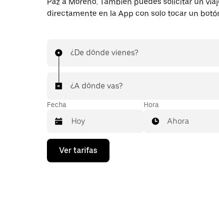
Paz a Moreno. También puedes solicitar un viaj
directamente en la App con solo tocar un botó
¿De dónde vienes?
¿A dónde vas?
Fecha
Hora
Ahora
Presiona
Ver tarifas
la
flecha
hacia
abajo
para
interactuar
con
el