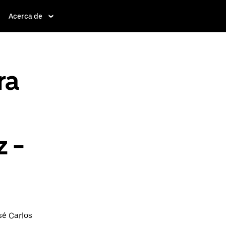
Acerca de
ra
z -
sé Carlos