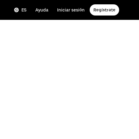
ES
Ayuda
Iniciar sesión
Regístrate