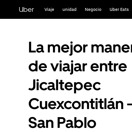
Saltar
al
Uber
Viaje
unidad
Negocio
Uber Eats
contenido
principal
La mejor mane
de viajar entre
Jicaltepec
Cuexcontitlán 
San Pablo