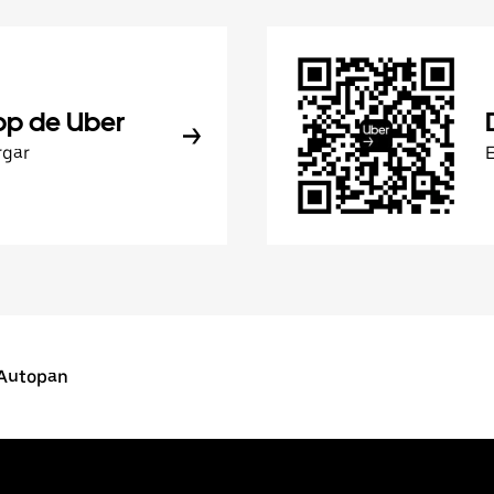
pp de Uber
rgar
 Autopan