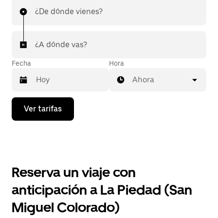
¿De dónde vienes?
¿A dónde vas?
Fecha
Hora
Ahora
Presiona
Ver tarifas
la
flecha
hacia
abajo
para
interactuar
con
Reserva un viaje con
el
calendario
anticipación a La Piedad (San
y
selecciona
Miguel Colorado)
una
fecha.