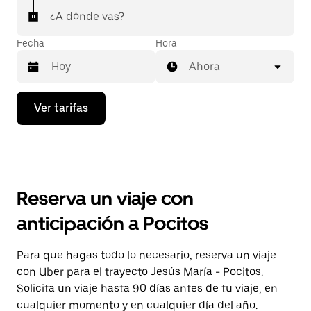
¿A dónde vas?
Fecha
Hora
Ahora
Presiona
Ver tarifas
la
flecha
hacia
abajo
para
interactuar
con
Reserva un viaje con
el
calendario
anticipación a Pocitos
y
selecciona
una
Para que hagas todo lo necesario, reserva un viaje
fecha.
con Uber para el trayecto Jesús María - Pocitos.
Presiona
la
Solicita un viaje hasta 90 días antes de tu viaje, en
tecla Esc
cualquier momento y en cualquier día del año.