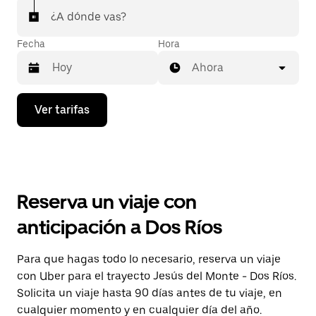
¿A dónde vas?
Fecha
Hora
Ahora
Presiona
Ver tarifas
la
flecha
hacia
abajo
para
interactuar
con
Reserva un viaje con
el
calendario
anticipación a Dos Ríos
y
selecciona
una
Para que hagas todo lo necesario, reserva un viaje
fecha.
con Uber para el trayecto Jesús del Monte - Dos Ríos.
Presiona
la
Solicita un viaje hasta 90 días antes de tu viaje, en
tecla Esc
cualquier momento y en cualquier día del año.