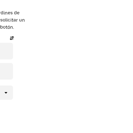
rdines de
olicitar un
 botón.