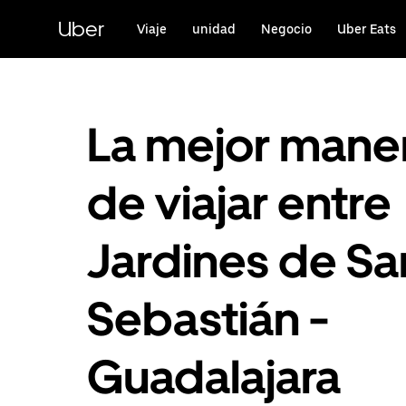
Saltar
al
Uber
Viaje
unidad
Negocio
Uber Eats
contenido
principal
La mejor mane
de viajar entre
Jardines de Sa
Sebastián -
Guadalajara