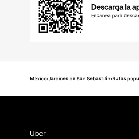
Descarga la a
Escanea para desca
México
>
Jardines de San Sebastián
>
Rutas popu
Uber