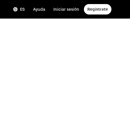
ES
Ayuda
Iniciar sesión
Regístrate