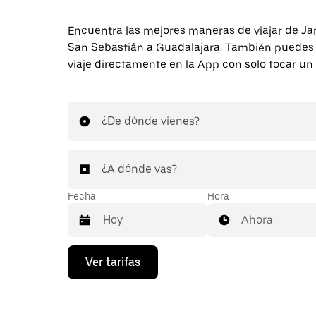
Encuentra las mejores maneras de viajar de Ja
San Sebastián a Guadalajara. También puedes s
viaje directamente en la App con solo tocar un
¿De dónde vienes?
¿A dónde vas?
Fecha
Hora
Ahora
Presiona
Ver tarifas
la
flecha
hacia
abajo