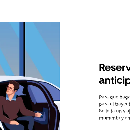
Reserv
antici
Para que hagas
para el trayec
Solicita un vi
momento y en 