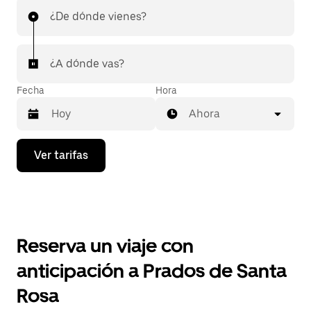
¿De dónde vienes?
¿A dónde vas?
Fecha
Hora
Ahora
Presiona
Ver tarifas
la
flecha
hacia
abajo
para
interactuar
con
Reserva un viaje con
el
calendario
anticipación a Prados de Santa
y
selecciona
Rosa
una
fecha.