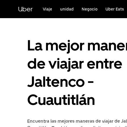
Saltar
al
Uber
Viaje
unidad
Negocio
Uber Eats
contenido
principal
La mejor mane
de viajar entre
Jaltenco -
Cuautitlán
Encuentra las mejores maneras de viajar de Ja