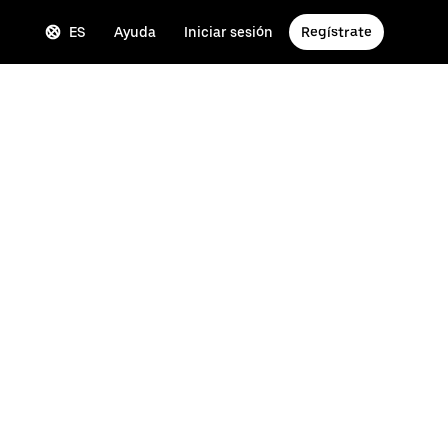
ES
Ayuda
Iniciar sesión
Regístrate