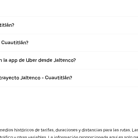
itlán?
 Cuautitlán?
n la app de Uber desde Jaltenco?
trayecto Jaltenco - Cuautitlán?
ios históricos de tarifas, duraciones y distancias para las rutas. Las
ráfico y otras variables. La información proporcionada aquí es solo pa