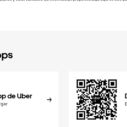
pps
pp de Uber
rgar