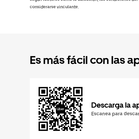
considerarse vinculante.
Es más fácil con las a
Descarga la a
Escanea para desca