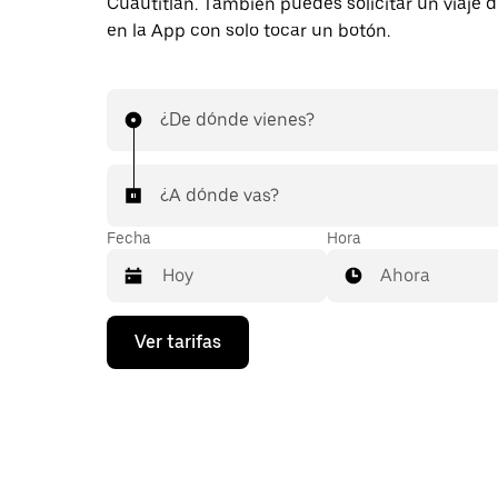
Cuautitlán. También puedes solicitar un viaje 
en la App con solo tocar un botón.
¿De dónde vienes?
¿A dónde vas?
Fecha
Hora
Ahora
Presiona
Ver tarifas
la
flecha
hacia
abajo
para
interactuar
con
el