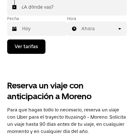
¿A dónde vas?
Fecha
Hora
Ahora
Presiona
Ver tarifas
la
flecha
hacia
abajo
para
interactuar
con
Reserva un viaje con
el
calendario
anticipación a Moreno
y
selecciona
una
Para que hagas todo lo necesario, reserva un viaje
fecha.
con Uber para el trayecto Ituzaingó - Moreno. Solicita
Presiona
la
un viaje hasta 90 días antes de tu viaje, en cualquier
tecla Esc
momento y en cualquier día del año.