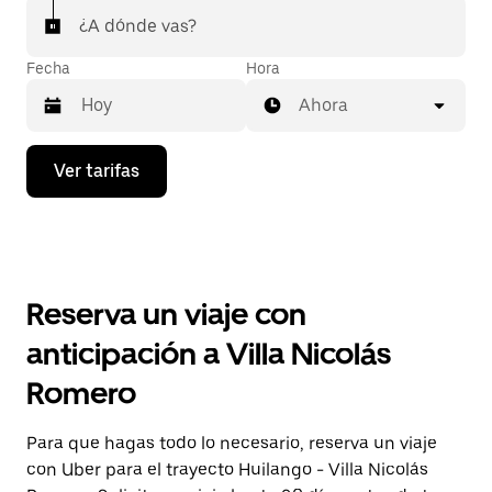
¿A dónde vas?
Fecha
Hora
Ahora
Presiona
Ver tarifas
la
flecha
hacia
abajo
para
interactuar
con
Reserva un viaje con
el
calendario
anticipación a Villa Nicolás
y
selecciona
Romero
una
fecha.
Presiona
Para que hagas todo lo necesario, reserva un viaje
la
con Uber para el trayecto Huilango - Villa Nicolás
tecla Esc