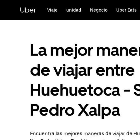
Saltar
al
Uber
Viaje
unidad
Negocio
Uber Eats
contenido
principal
La mejor mane
de viajar entre
Huehuetoca - 
Pedro Xalpa
Encuentra las mejores maneras de viajar de H