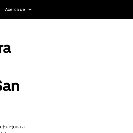
Acerca de
ra
San
uehuetoca a