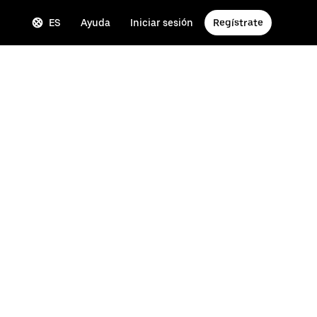
ES
Ayuda
Iniciar sesión
Regístrate