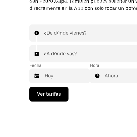
San Pedro Xalpa. También puedes solicitar un v
directamente en la App con solo tocar un botó
¿De dónde vienes?
¿A dónde vas?
Fecha
Hora
Ahora
Presiona
Ver tarifas
la
flecha
hacia
abajo
para
interactuar
con
el