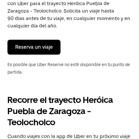
con Uber para el trayecto Heróica Puebla de
Presiona
la
Zaragoza - Teolocholco. Solicita un viaje hasta
tecla Esc
90 días antes de tu viaje, en cualquier momento y en
para
cualquier día del año.
cerrar
el
calendario.
Reserva un viaje
Es posible que Uber Reserve no esté disponible en tu punto de
partida.
Recorre el trayecto Heróica
Puebla de Zaragoza -
Teolocholco
Cuando viajes con la app de Uber en tu próximo viaje