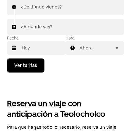
¿De dónde vienes?
¿A dónde vas?
Fecha
Hora
Ahora
Presiona
Ver tarifas
la
flecha
hacia
abajo
para
interactuar
con
Reserva un viaje con
el
calendario
anticipación a Teolocholco
y
selecciona
una
Para que hagas todo lo necesario, reserva un viaje
fecha.