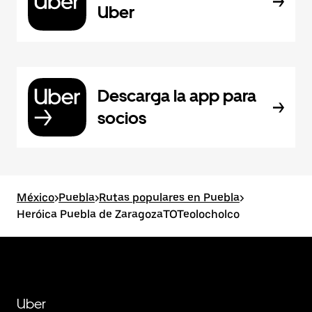
Uber
Descarga la app para
socios
México
>
Puebla
>
Rutas populares en Puebla
>
Heróica Puebla de ZaragozaTOTeolocholco
Uber