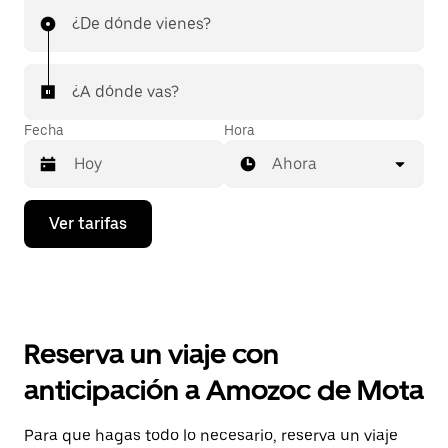
¿De dónde vienes?
¿A dónde vas?
Fecha
Hora
Ahora
Presiona
Ver tarifas
la
flecha
hacia
abajo
para
interactuar
con
Reserva un viaje con
el
calendario
anticipación a Amozoc de Mota
y
selecciona
una
Para que hagas todo lo necesario, reserva un viaje
fecha.