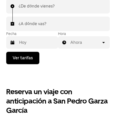
¿De dónde vienes?
¿A dónde vas?
Fecha
Hora
Ahora
Presiona
Ver tarifas
la
flecha
hacia
abajo
para
interactuar
con
Reserva un viaje con
el
calendario
anticipación a San Pedro Garza
y
selecciona
García
una
fecha.