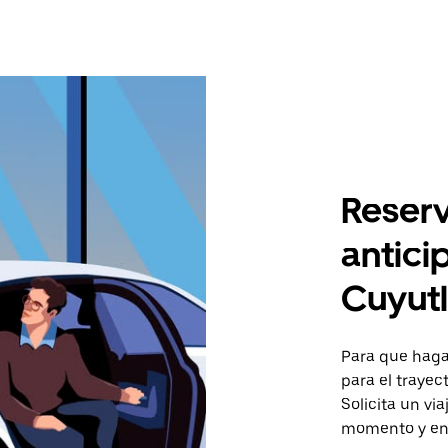
Reserv
antici
Cuyut
Para que hagas
para el traye
Solicita un vi
momento y en 