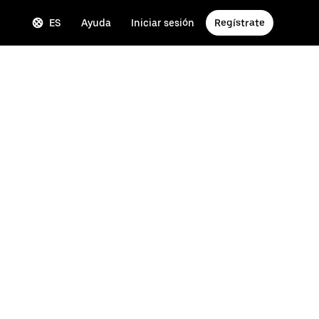
ES
Ayuda
Iniciar sesión
Regístrate