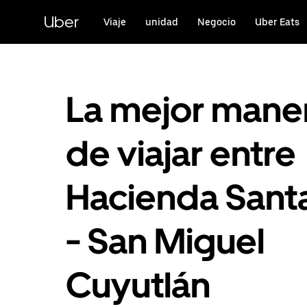
Saltar
al
Uber
Viaje
unidad
Negocio
Uber Eats
contenido
principal
La mejor mane
de viajar entre
Hacienda Sant
- San Miguel
Cuyutlán