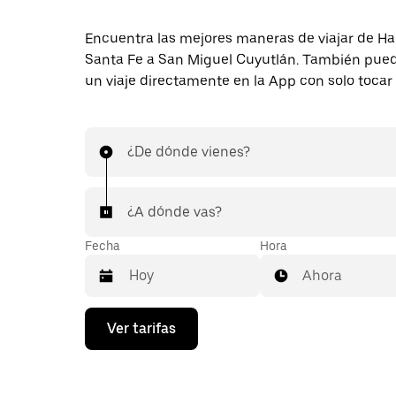
Encuentra las mejores maneras de viajar de H
Santa Fe a San Miguel Cuyutlán. También puede
un viaje directamente en la App con solo tocar
¿De dónde vienes?
¿A dónde vas?
Fecha
Hora
Ahora
Presiona
Ver tarifas
la
flecha
hacia
abajo