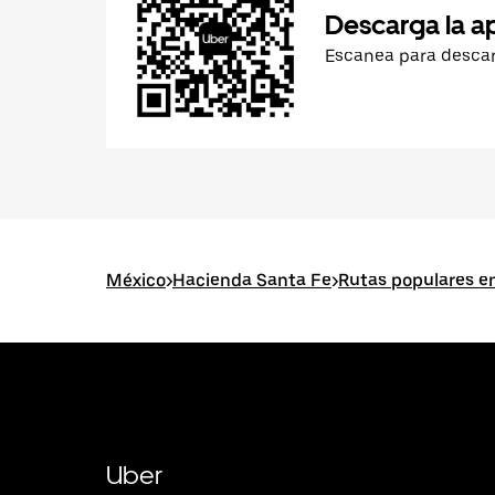
Descarga la a
Escanea para desca
México
>
Hacienda Santa Fe
>
Rutas populares e
Uber