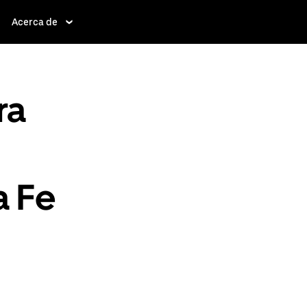
Acerca de
ra
a Fe