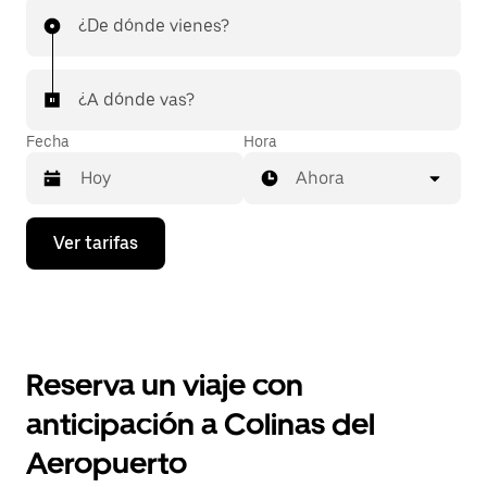
¿De dónde vienes?
¿A dónde vas?
Fecha
Hora
Ahora
Presiona
Ver tarifas
la
flecha
hacia
abajo
para
interactuar
con
Reserva un viaje con
el
calendario
anticipación a Colinas del
y
selecciona
Aeropuerto
una
fecha.