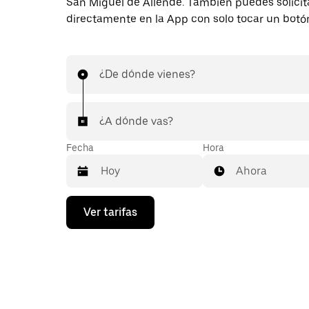
San Miguel de Allende. También puedes solicita
directamente en la App con solo tocar un botó
¿De dónde vienes?
¿A dónde vas?
Fecha
Hora
Ahora
Presiona
Ver tarifas
la
flecha
hacia
abajo
para
interactuar
con
el