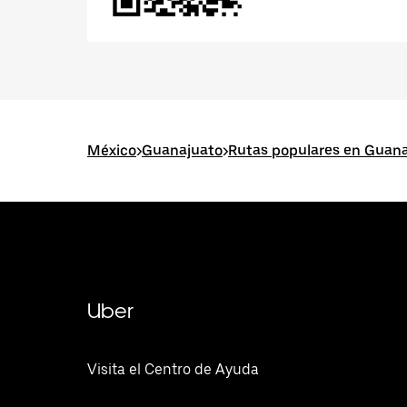
México
>
Guanajuato
>
Rutas populares en Guan
Uber
Visita el Centro de Ayuda