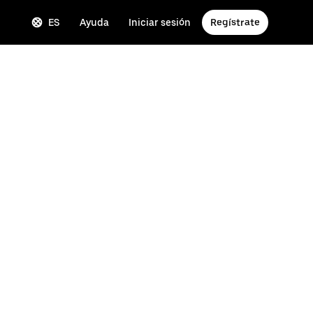
ES
Ayuda
Iniciar sesión
Regístrate