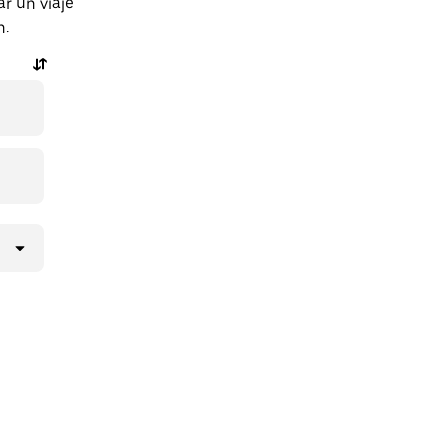
r un viaje
n.