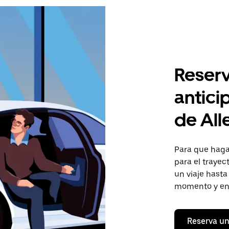
Reserv
antici
de All
Para que hagas
para el trayec
un viaje hasta
momento y en 
Reserva un