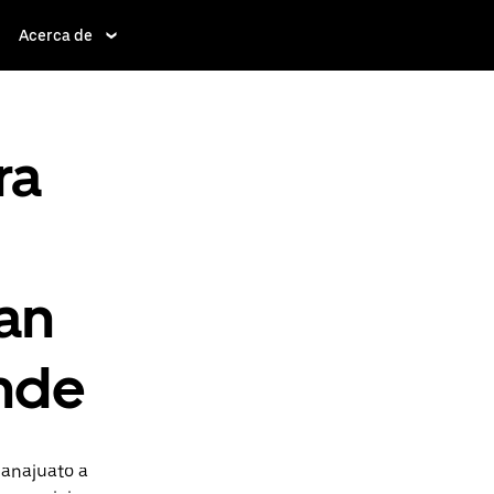
Acerca de
ra
an
ende
uanajuato a