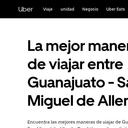
Saltar
al
Uber
Viaje
unidad
Negocio
Uber Eats
contenido
principal
La mejor mane
de viajar entre
Guanajuato - S
Miguel de All
Encuentra las mejores maneras de viajar de G