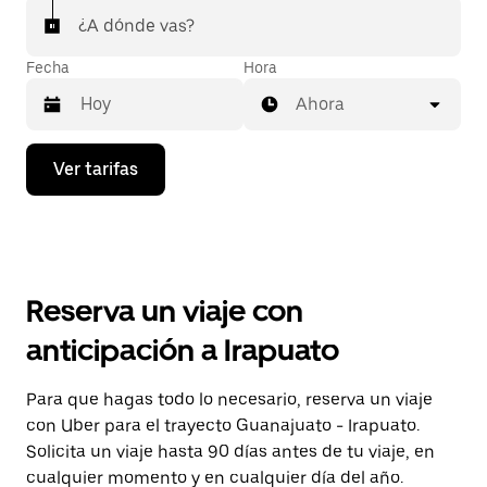
¿A dónde vas?
Fecha
Hora
Ahora
Presiona
Ver tarifas
la
flecha
hacia
abajo
para
interactuar
con
Reserva un viaje con
el
calendario
anticipación a Irapuato
y
selecciona
una
Para que hagas todo lo necesario, reserva un viaje
fecha.
con Uber para el trayecto Guanajuato - Irapuato.
Presiona
la
Solicita un viaje hasta 90 días antes de tu viaje, en
tecla Esc
cualquier momento y en cualquier día del año.