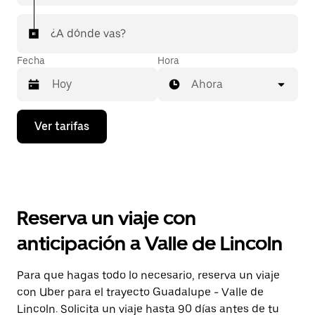
¿A dónde vas?
Fecha
Hora
Ahora
Presiona
Ver tarifas
la
flecha
hacia
abajo
para
interactuar
con
Reserva un viaje con
el
calendario
anticipación a Valle de Lincoln
y
selecciona
una
Para que hagas todo lo necesario, reserva un viaje
fecha.
con Uber para el trayecto Guadalupe - Valle de
Presiona
la
Lincoln. Solicita un viaje hasta 90 días antes de tu