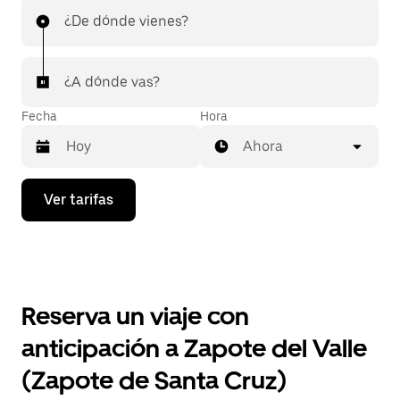
¿De dónde vienes?
¿A dónde vas?
Fecha
Hora
Ahora
Presiona
Ver tarifas
la
flecha
hacia
abajo
para
interactuar
con
Reserva un viaje con
el
calendario
anticipación a Zapote del Valle
y
selecciona
(Zapote de Santa Cruz)
una
fecha.