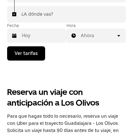
¿A dónde vas?
Fecha
Hora
Ahora
Presiona
Ver tarifas
la
flecha
hacia
abajo
para
interactuar
con
Reserva un viaje con
el
calendario
anticipación a Los Olivos
y
selecciona
una
Para que hagas todo lo necesario, reserva un viaje
fecha.
con Uber para el trayecto Guadalajara - Los Olivos.
Presiona
la
Solicita un viaje hasta 90 días antes de tu viaje, en