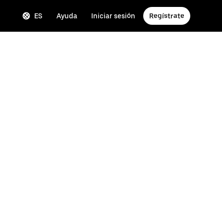
ES
Ayuda
Iniciar sesión
Regístrate