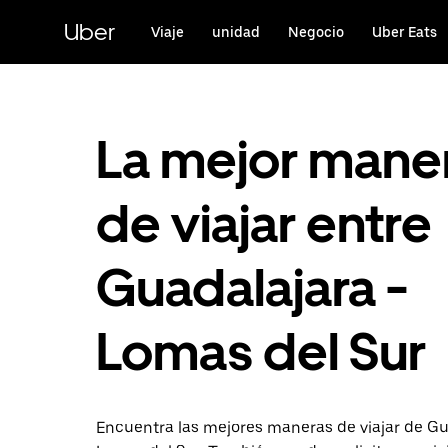
Saltar
al
Uber
Viaje
unidad
Negocio
Uber Eats
contenido
principal
La mejor mane
de viajar entre
Guadalajara -
Lomas del Sur
Encuentra las mejores maneras de viajar de Gu