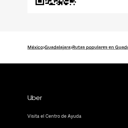
México
>
Guadalajara
>
Rutas populares en Guada
Uber
Visita el Centro de Ayuda