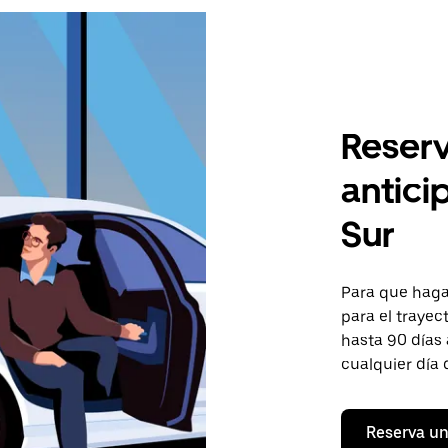
Reserv
antici
Sur
Para que hagas
para el trayec
hasta 90 días 
cualquier día 
Reserva un