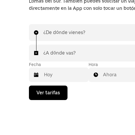
Lomas del Sur. También puedes solicitar un via
directamente en la App con solo tocar un botó
¿De dónde vienes?
¿A dónde vas?
Fecha
Hora
Ahora
Presiona
Ver tarifas
la
flecha
hacia
abajo
para
interactuar
con
el