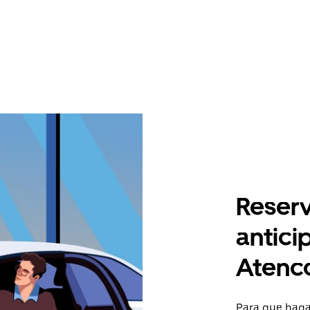
Reserv
antici
Atenc
Para que hagas