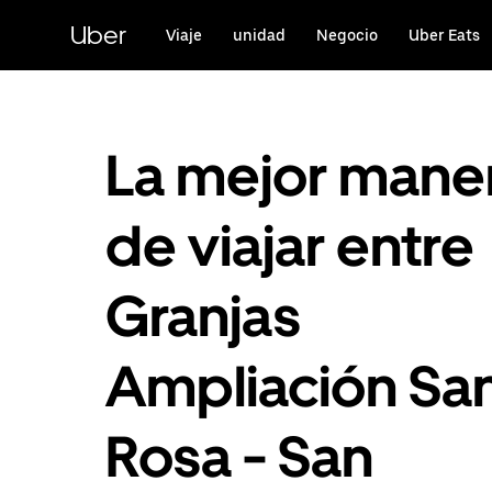
Saltar
al
Uber
Viaje
unidad
Negocio
Uber Eats
contenido
principal
La mejor mane
de viajar entre
Granjas
Ampliación Sa
Rosa - San