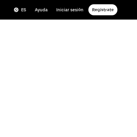
ES
Ayuda
Iniciar sesión
Regístrate