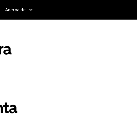
Acerca de
ra
nta