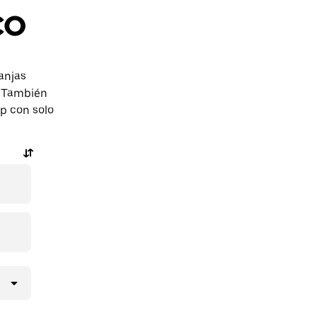
co
anjas
. También
pp con solo