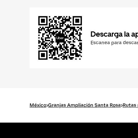
Descarga la a
Escanea para desca
México
>
Granjas Ampliación Santa Rosa
>
Rutas 