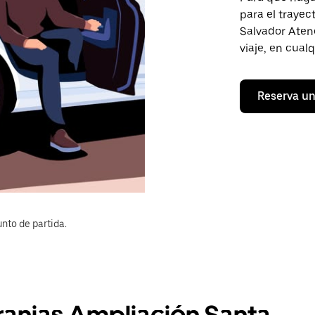
para el traye
Salvador Atenc
viaje, en cual
Reserva un
nto de partida.
ranjas Ampliación Santa