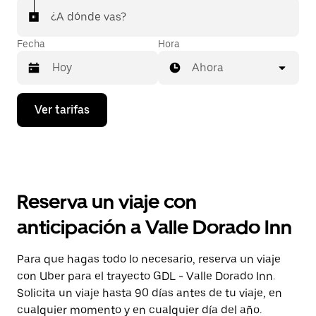
¿A dónde vas?
Fecha
Hora
Ahora
Presiona
Ver tarifas
la
flecha
hacia
abajo
para
interactuar
con
Reserva un viaje con
el
calendario
anticipación a Valle Dorado Inn
y
selecciona
una
Para que hagas todo lo necesario, reserva un viaje
fecha.
con Uber para el trayecto GDL - Valle Dorado Inn.
Presiona
la
Solicita un viaje hasta 90 días antes de tu viaje, en
tecla Esc
cualquier momento y en cualquier día del año.