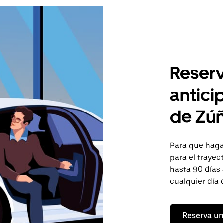
Reserv
antici
de Zú
Para que hagas
para el trayec
hasta 90 días 
cualquier día 
Reserva un