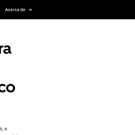
Acerca de
ra
lco
DL a