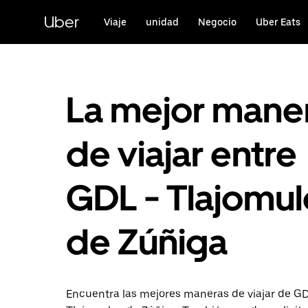
Saltar
al
Uber
Viaje
unidad
Negocio
Uber Eats
contenido
principal
La mejor mane
de viajar entre
GDL - Tlajomu
de Zúñiga
Encuentra las mejores maneras de viajar de G