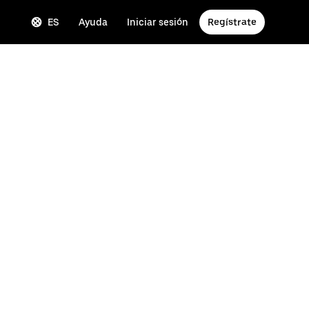
ES
Ayuda
Iniciar sesión
Regístrate