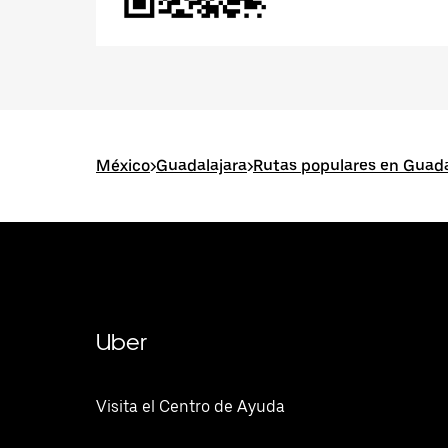
México
>
Guadalajara
>
Rutas populares en Guada
Uber
Visita el Centro de Ayuda