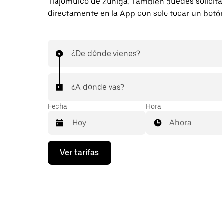
Tlajomulco de Zúñiga. También puedes solicitar
directamente en la App con solo tocar un botó
¿De dónde vienes?
¿A dónde vas?
Fecha
Hora
Ahora
Presiona
Ver tarifas
la
flecha
hacia
abajo
para
interactuar
con
el