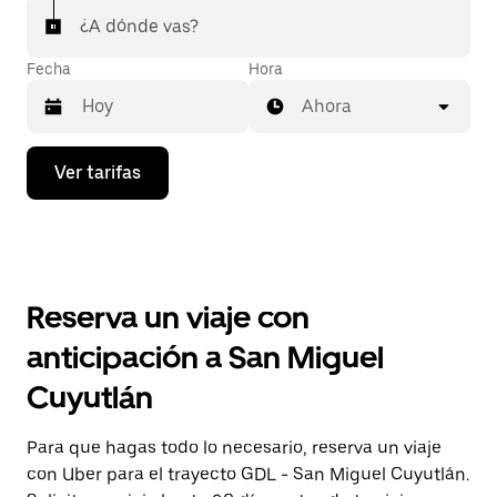
¿A dónde vas?
Fecha
Hora
Ahora
Presiona
Ver tarifas
la
flecha
hacia
abajo
para
interactuar
con
Reserva un viaje con
el
calendario
anticipación a San Miguel
y
selecciona
Cuyutlán
una
fecha.
Presiona
Para que hagas todo lo necesario, reserva un viaje
la
con Uber para el trayecto GDL - San Miguel Cuyutlán.
tecla Esc