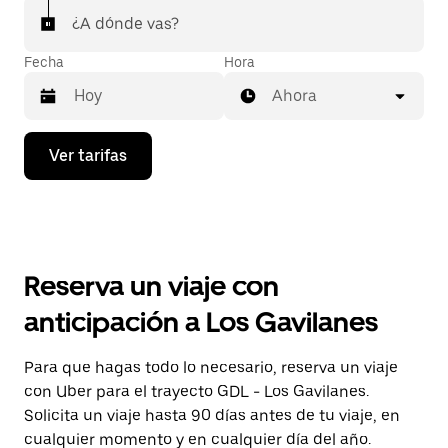
¿A dónde vas?
Fecha
Hora
Ahora
Presiona
Ver tarifas
la
flecha
hacia
abajo
para
interactuar
con
Reserva un viaje con
el
calendario
anticipación a Los Gavilanes
y
selecciona
una
Para que hagas todo lo necesario, reserva un viaje
fecha.
con Uber para el trayecto GDL - Los Gavilanes.
Presiona
la
Solicita un viaje hasta 90 días antes de tu viaje, en
tecla Esc
cualquier momento y en cualquier día del año.