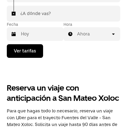
¿A dónde vas?
Fecha
Hora
Ahora
Presiona
Ver tarifas
la
flecha
hacia
abajo
para
interactuar
con
Reserva un viaje con
el
calendario
anticipación a San Mateo Xoloc
y
selecciona
una
Para que hagas todo lo necesario, reserva un viaje
fecha.
con Uber para el trayecto Fuentes del Valle - San
Presiona
la
Mateo Xoloc. Solicita un viaje hasta 90 días antes de