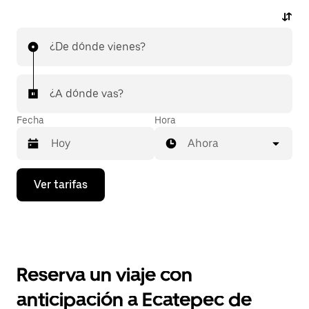
¿De dónde vienes?
¿A dónde vas?
Fecha
Hora
Ahora
Presiona
Ver tarifas
la
flecha
hacia
abajo
para
interactuar
con
Reserva un viaje con
el
calendario
anticipación a Ecatepec de
y