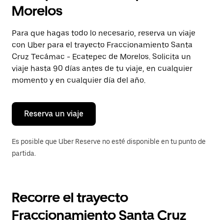
selecciona
Morelos
una
fecha.
Presiona
Para que hagas todo lo necesario, reserva un viaje
la
con Uber para el trayecto Fraccionamiento Santa
tecla Esc
para
Cruz Tecámac - Ecatepec de Morelos. Solicita un
cerrar
viaje hasta 90 días antes de tu viaje, en cualquier
el
momento y en cualquier día del año.
calendario.
Reserva un viaje
Es posible que Uber Reserve no esté disponible en tu punto de
partida.
Recorre el trayecto
Fraccionamiento Santa Cruz